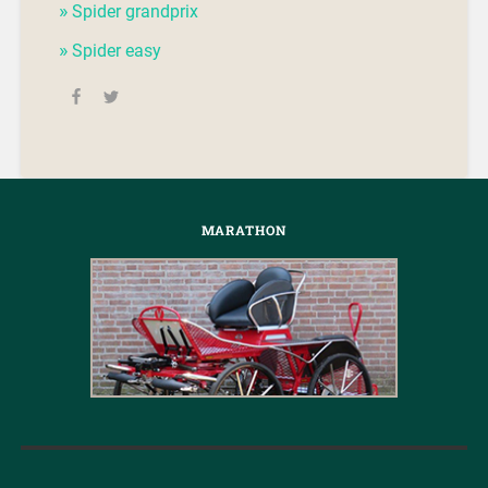
Spider grandprix
Spider easy
MARATHON