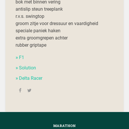
bok met binnen vering
antislip steun treeplank
r.v.s. swingtop
groom zitje voor dressuur en vaardigheid
speciale paniek haken
extra groomgrepen achter
rubber griptape
F1
Solution
Delta Racer
MARATHON