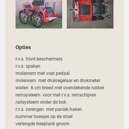
Opties
r.v.s. front beschermers
r.v.s. spaken
molenrem met voet pedaal
molenrem met drukregelaar en drukmeter
wielen 6 cm breed met overstekende rubber
remsysteem voor met r.v.s. remschijven
railsysteem onder de bok
r.v.s. zwengen met paniek haken
nummer hoesjes op de stoel
verlengde treeplank groom