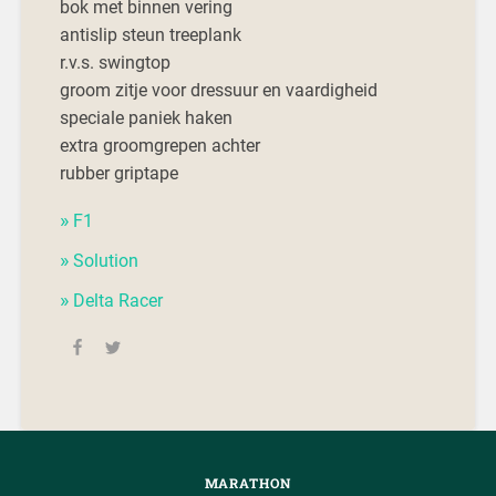
bok met binnen vering
antislip steun treeplank
r.v.s. swingtop
groom zitje voor dressuur en vaardigheid
speciale paniek haken
extra groomgrepen achter
rubber griptape
F1
Solution
Delta Racer
MARATHON