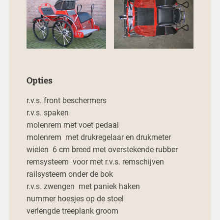
Opties
r.v.s. front beschermers
r.v.s. spaken
molenrem met voet pedaal
molenrem met drukregelaar en drukmeter
wielen 6 cm breed met overstekende rubber
remsysteem voor met r.v.s. remschijven
railsysteem onder de bok
r.v.s. zwengen met paniek haken
nummer hoesjes op de stoel
verlengde treeplank groom