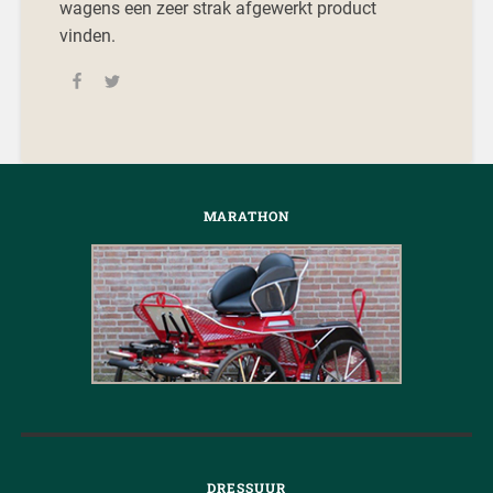
wagens een zeer strak afgewerkt product
vinden.
MARATHON
DRESSUUR