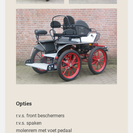
Opties
r.v.s. front beschermers
r.v.s. spaken
molenrem met voet pedaal