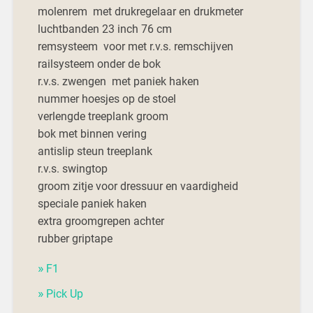
molenrem met drukregelaar en drukmeter
luchtbanden 23 inch 76 cm
remsysteem voor met r.v.s. remschijven
railsysteem onder de bok
r.v.s. zwengen met paniek haken
nummer hoesjes op de stoel
verlengde treeplank groom
bok met binnen vering
antislip steun treeplank
r.v.s. swingtop
groom zitje voor dressuur en vaardigheid
speciale paniek haken
extra groomgrepen achter
rubber griptape
F1
Pick Up