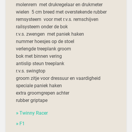
molenrem met drukregelaar en drukmeter
wielen 5 cm breed met overstekende rubber
remsysteem voor met r.v.s. remschijven
railsysteem onder de bok
r.v.s. zwengen met paniek haken
nummer hoesjes op de stoel
verlengde treeplank groom
bok met binnen vering
antislip steun treeplank
r.v.s. swingtop
groom zitje voor dressuur en vaardigheid
speciale paniek haken
extra groomgrepen achter
rubber griptape
Twinny Racer
F1