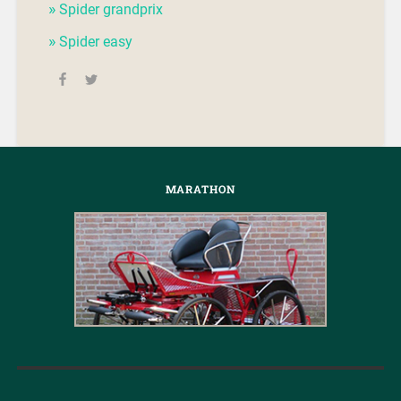
Spider grandprix
Spider easy
MARATHON