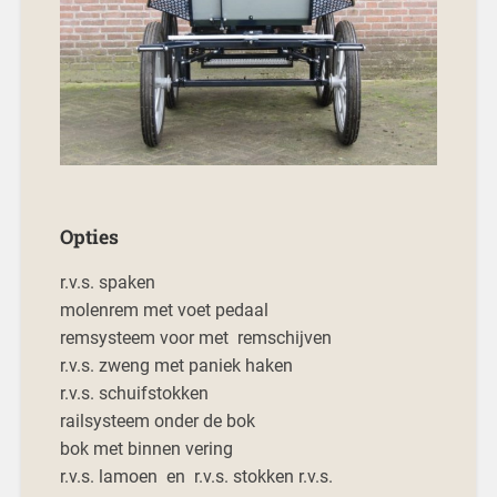
Opties
r.v.s. spaken
molenrem met voet pedaal
remsysteem voor met remschijven
r.v.s. zweng met paniek haken
r.v.s. schuifstokken
railsysteem onder de bok
bok met binnen vering
r.v.s. lamoen en r.v.s. stokken r.v.s.